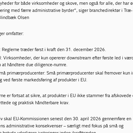
nyheder for både virksomheder og skove, men også for alle, der har 
ring med færre administrative byrder", siger branchedirektør i Træ-
 Blindbæk Olsen
er omfatter:
: Reglerne træder først i kraft den 31. december 2026.
: Virksomheder, der kun opererer downstream efter første led i væ
om at håndtere due diligence-numre.
 små primærproducenter: Små primærproducenter skal fremover kun 
ng ved første markedsføring af produkter i EU.
e er fortsat at sikre, at produkter i EU ikke stammer fra afskovede
tede og praktisk håndterbare krav.
ativ skal EU-Kommissionen senest den 30. april 2026 gennemføre en
gens administrative konsekvenser – særligt med fokus på små og
 betyde yderligere justeringer inden ikrafttræden.