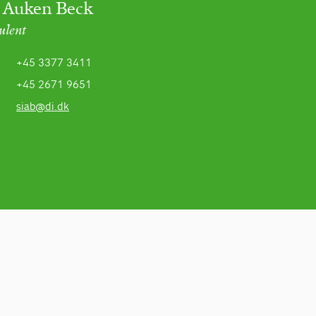
 Auken Beck
ulent
+45 3377 3411
+45 2671 9651
siab@di.dk