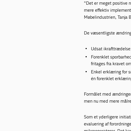
"Det er meget positive 
mere effektiv implemente
Møbelindustrien, Tanja
De væsentligste ændring
Udsat ikrafttrædelse
Forenklet sporbarhed
fritages fra kravet 
Enkel erklæring for
én forenklet erklæri
Formålet med ændringern
men nu med mere målret
Som et yderligere initi
evaluering af forordnin
mikrooperatører. Det kan