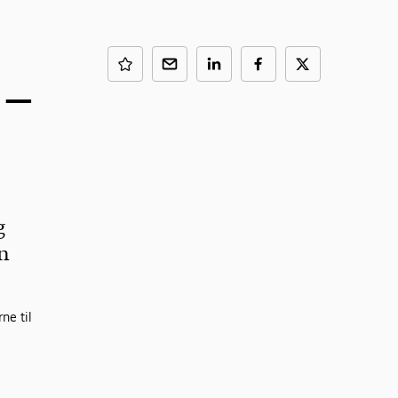
 –
g
n
ne til