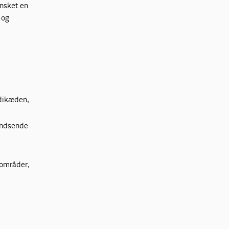
ønsket en
 og
rdikæden,
indsende
 områder,