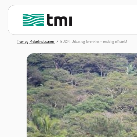
Træ- og Møbelindustrien
EUDR: Udsat og forenklet – endelig officielt!