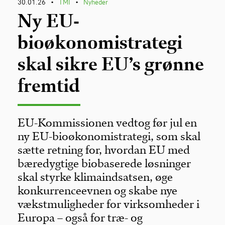
30.01.26
TMI
Nyheder
•
•
Ny EU-
bioøkonomistrategi
skal sikre EU’s grønne
fremtid
EU-Kommissionen vedtog før jul en
ny EU-bioøkonomistrategi, som skal
sætte retning for, hvordan EU med
bæredygtige biobaserede løsninger
skal styrke klimaindsatsen, øge
konkurrenceevnen og skabe nye
vækstmuligheder for virksomheder i
Europa – også for træ- og