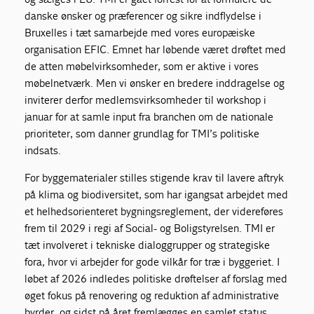
danske ønsker og præferencer og sikre indflydelse i
Bruxelles i tæt samarbejde med vores europæiske
organisation EFIC. Emnet har løbende været drøftet med
de atten møbelvirksomheder, som er aktive i vores
møbelnetværk. Men vi ønsker en bredere inddragelse og
inviterer derfor medlemsvirksomheder til workshop i
januar for at samle input fra branchen om de nationale
prioriteter, som danner grundlag for TMI’s politiske
indsats.
For byggematerialer stilles stigende krav til lavere aftryk
på klima og biodiversitet, som har igangsat arbejdet med
et helhedsorienteret bygningsreglement, der videreføres
frem til 2029 i regi af Social- og Boligstyrelsen. TMI er
tæt involveret i tekniske dialoggrupper og strategiske
fora, hvor vi arbejder for gode vilkår for træ i byggeriet. I
løbet af 2026 indledes politiske drøftelser af forslag med
øget fokus på renovering og reduktion af administrative
byrder, og sidst på året fremlægges en samlet status.