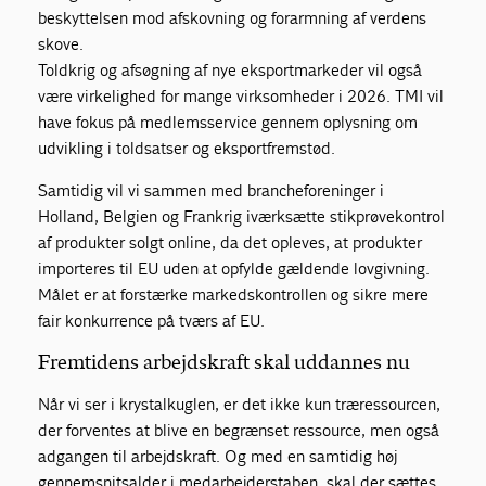
beskyttelsen mod afskovning og forarmning af verdens
skove.
Toldkrig og afsøgning af nye eksportmarkeder vil også
være virkelighed for mange virksomheder i 2026. TMI vil
have fokus på medlemsservice gennem oplysning om
udvikling i toldsatser og eksportfremstød.
Samtidig vil vi sammen med brancheforeninger i
Holland, Belgien og Frankrig iværksætte stikprøvekontrol
af produkter solgt online, da det opleves, at produkter
importeres til EU uden at opfylde gældende lovgivning.
Målet er at forstærke markedskontrollen og sikre mere
fair konkurrence på tværs af EU.
Fremtidens arbejdskraft skal uddannes nu
Når vi ser i krystalkuglen, er det ikke kun træressourcen,
der forventes at blive en begrænset ressource, men også
adgangen til arbejdskraft. Og med en samtidig høj
gennemsnitsalder i medarbejderstaben, skal der sættes