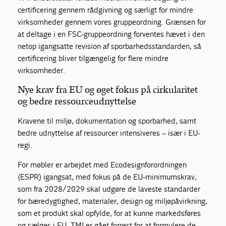
certificering gennem rådgivning og særligt for mindre
virksomheder gennem vores gruppeordning. Grænsen for
at deltage i en FSC-gruppeordning forventes hævet i den
netop igangsatte revision af sporbarhedsstandarden, så
certificering bliver tilgængelig for flere mindre
virksomheder.
Nye krav fra EU og øget fokus på cirkularitet
og bedre ressourceudnyttelse
Kravene til miljø, dokumentation og sporbarhed, samt
bedre udnyttelse af ressourcer intensiveres – især i EU-
regi.
For møbler er arbejdet med Ecodesignforordningen
(ESPR) igangsat, med fokus på de EU-minimumskrav,
som fra 2028/2029 skal udgøre de laveste standarder
for bæredygtighed, materialer, design og miljøpåvirkning,
som et produkt skal opfylde, for at kunne markedsføres
og sælges i EU. TMI er gået forrest for at formulere de