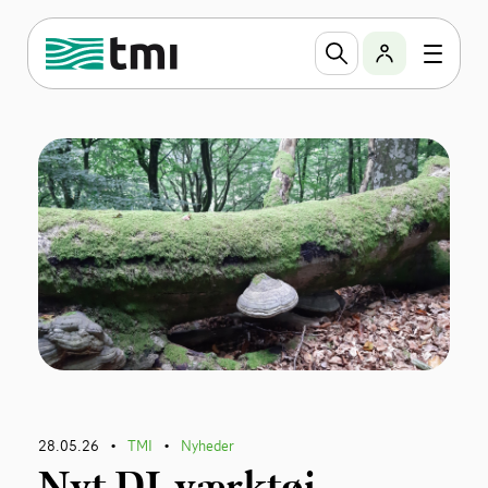
28.05.26
TMI
Nyheder
•
•
Nyt DI-værktøj