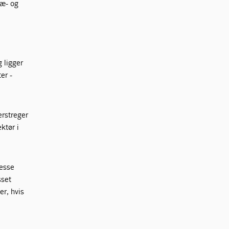
ræ- og
 ligger
er -
erstreger
ktør i
resse
sset
r, hvis