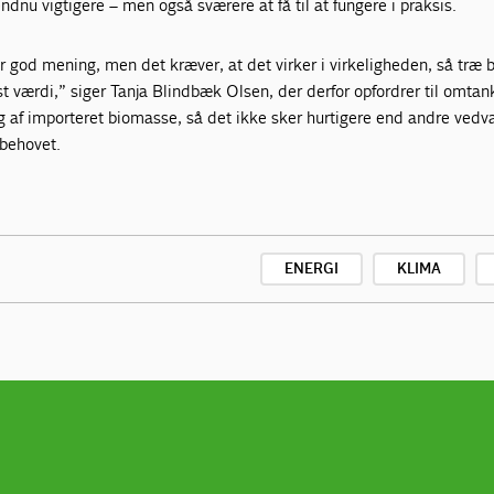
dnu vigtigere – men også sværere at få til at fungere i praksis.
 god mening, men det kræver, at det virker i virkeligheden, så træ 
t værdi,” siger Tanja Blindbæk Olsen, der derfor opfordrer til omtan
g af importeret biomasse, så det ikke sker hurtigere end andre ved
behovet.
ENERGI
KLIMA