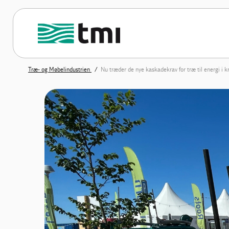
Træ- og Møbelindustrien
Nu træder de nye kaskadekrav for træ til energi i kr