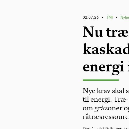
02.07.26
TMI
Nyhe
•
•
Nu træ
kaskade
energi 
Nye krav skal s
til energi. Tr
om gråzoner og
råtræsressource
Den 1. juli trådte nye kr