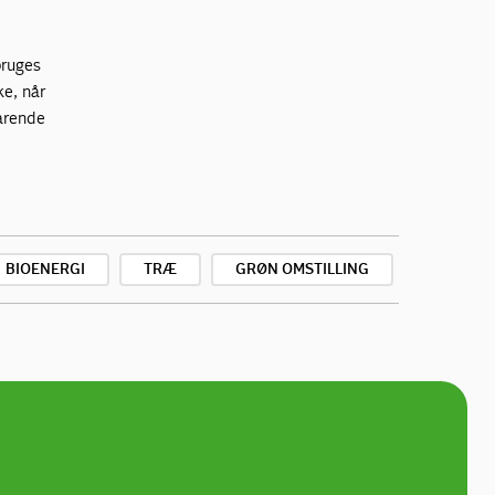
bruges
ke, når
varende
BIOENERGI
TRÆ
GRØN OMSTILLING