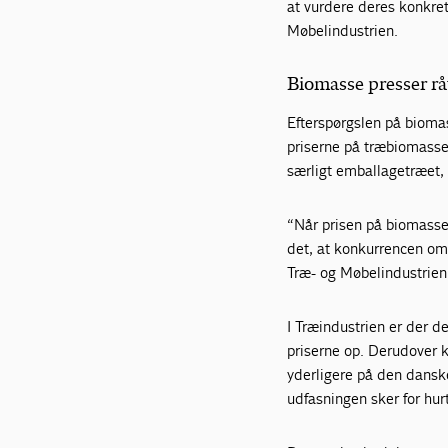
at vurdere deres konkre
Møbelindustrien.
Biomasse presser rå
Efterspørgslen på biomas
priserne på træbiomassen
særligt emballagetræet, 
“Når prisen på biomasse 
det, at konkurrencen om 
Træ- og Møbelindustrien
I Træindustrien er der d
priserne op. Derudover 
yderligere på den dansk
udfasningen sker for hurt