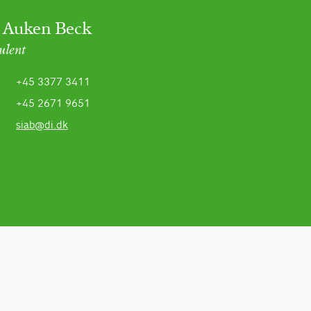
 Auken Beck
ulent
+45 3377 3411
+45 2671 9651
siab@di.dk