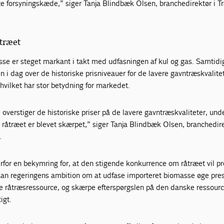
te forsyningskæde,” siger Tanja Blindbæk Olsen, branchedirektør i T
træet
se er steget markant i takt med udfasningen af kul og gas. Samtidig
 i dag over de historiske prisniveauer for de lavere gavntræskvalitet
hvilket har stor betydning for markedet.
overstiger de historiske priser på de lavere gavntræskvaliteter, und
råtræet er blevet skærpet,” siger Tanja Blindbæk Olsen, branchedire
.
erfor en bekymring for, at den stigende konkurrence om råtræet vil p
kan regeringens ambition om at udfase importeret biomasse øge pre
e råtræsressource, og skærpe efterspørgslen på den danske ressource
igt.