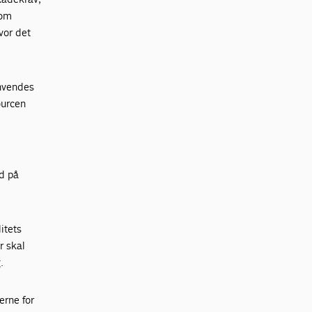
som
vor det
anvendes
ourcen
ud på
itets
r skal
.
erne for