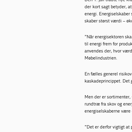
der kort sagt betyder, a
energi. Energiselskaber
skaber størst værdi – øk
”Når energisektoren ska
til energi frem for produ
anvendes der, hvor værdi
Møbelindustrien.
En fælles generel risikov
kaskadeprincippet. Det g
Men der er sortimenter, 
rundtræ fra skov og energ
energiselskaberne være
”Det er derfor vigtigt at