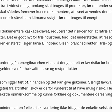
t træ i videst muligt omfang skal bruges til produkter, før det ender 
 skal således fremover kunne dokumentere, at træet anvendes der, h
onomisk såvel som klimamæssigt – før det bruges til energi.
l dokumentere kaskadekravet, reducerer det risikoen for, at råtræ 
kter. Det er godt nyt for træindustrien, fordi det understøtter, at ress
en er størst”, siger Tanja Blindbæk Olsen, branchedirektør i Træ- og
urdering fra energibranchen viser, at der generelt er lav risiko for br
ælder især for højkvalitetstræ og restprodukter.
som ligger tæt på hinanden og det kan give gråzoner. Særligt lavkval
itræ fra afdrifter i skov er derfor vurderet til at have mulig risiko. He
 ekstra opmærksomme og kunne forklare og dokumentere deres valg
 pointere, at en fælles risikovurdering ikke fritager de enkelte selskab