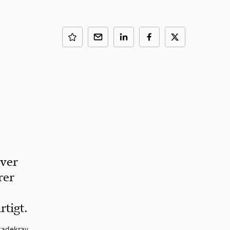
iver
rer
rtigt.
skadekrav,