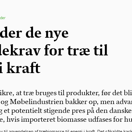
der
der de nye
krav for træ til
i kraft
ikre, at træ bruges til produkter, før det bl
æ- og Møbelindustrien bakker op, men adva
 et potentielt stigende pres på den danske
, hvis importeret biomasse udfases for hu
av til anvendelsen af træbiomasse til energi i kraft. Det såkaldte ka