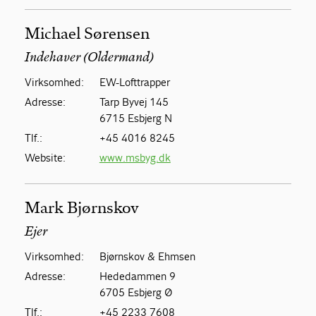
Michael Sørensen
Indehaver (Oldermand)
Virksomhed:
EW-Lofttrapper
Adresse:
Tarp Byvej 145
6715 Esbjerg N
Tlf.:
+45 4016 8245
Website:
www.msbyg.dk
Mark Bjørnskov
Ejer
Virksomhed:
Bjørnskov & Ehmsen
Adresse:
Hededammen 9
6705 Esbjerg Ø
Tlf.:
+45 2233 7608