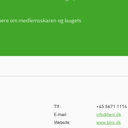
e mere om medlemsskaren og laugets
Tlf.:
+45 5671 1114
E-mail:
info@beni.dk
Website:
www.beni.dk