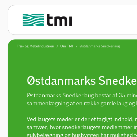
Træ- og Møbelindustrien
Om TMI
Østdanmarks Snedkerlaug
Østdanmarks Snedke
Østdanmarks Snedkerlaug består af 35 mind
sammenlægning af en række gamle laug og k
Ved laugets møder er der et fagligt indhold,
samvær, hvor snedkerlaugets medlemmer ind
gulvbelægning og husbyggeri har mulighed f