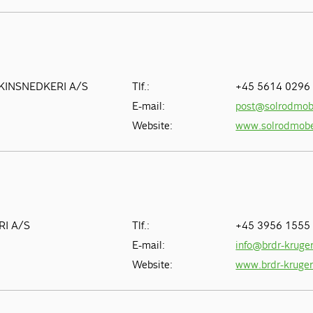
KINSNEDKERI A/S
Tlf.:
+45 5614 0296
E-mail:
post@solrodmob
Website:
www.solrodmobe
I A/S
Tlf.:
+45 3956 1555
E-mail:
info@brdr-kruge
Website:
www.brdr-kruge