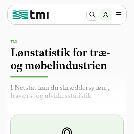
TMI
Lønstatistik for træ-
og møbelindustrien
I Netstat kan du skræddersy løn-,
fraværs- og ulykkesstatistik