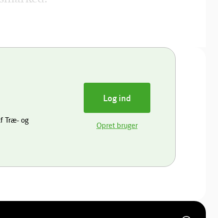
Log ind
f Træ- og
Opret bruger