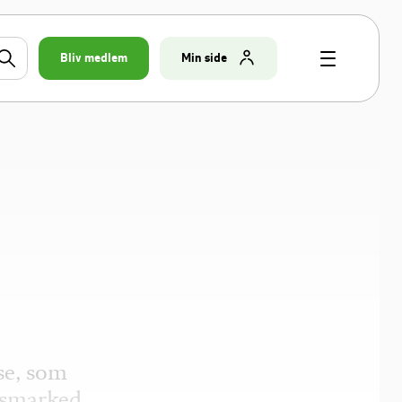
Bliv medlem
Min side
se, som
dsmarked.