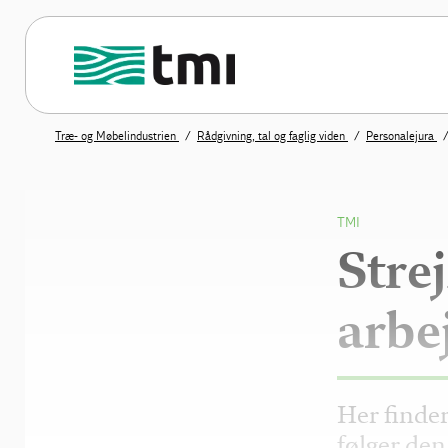
Træ- og Møbelindustrien
Rådgivning, tal og faglig viden
Personalejura
TMI
Stre
arbe
Her finde
følger den