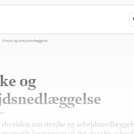
Strejke og arbejdsnedlæggelse
jke og
jdsnedlæggelse
r du viden om strejke og arbejdsnedlæggel
 generelle lovgivning på det danske arbej