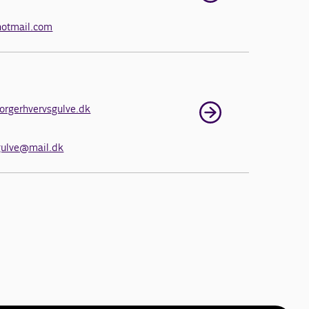
hotmail.com
orgerhvervsgulve.dk
gulve@mail.dk