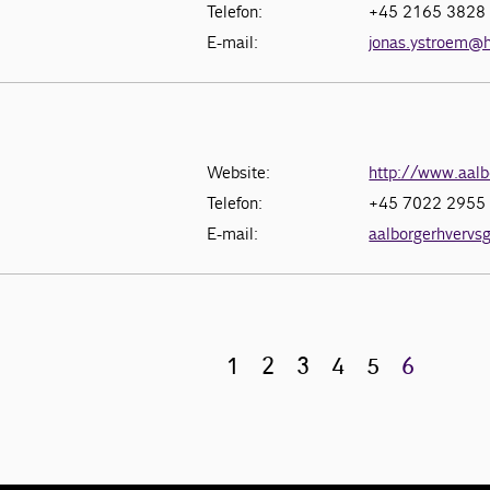
Telefon:
+45 2165 3828
E-mail:
jonas.ystroem@
Website:
http://www.aalb
Telefon:
+45 7022 2955
E-mail:
aalborgerhvervs
1
2
3
4
5
6