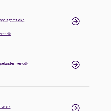
ppelageret.dk/
eret.dk
pelanderhverv.dk
lve.dk