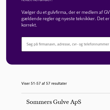
Vælger du et gulvfirma, der er medlem af GVK,
gældende regler og nyeste teknikker. Det er 
korrekt.
Viser 51-57 af 57 resultater
Sommers Gulve ApS