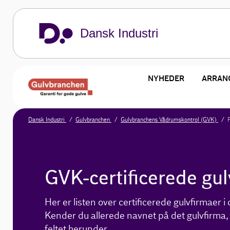
Dansk Industri
NYHEDER
ARRAN
Dansk Industri
Gulvbranchen
Gulvbranchens Vådrumskontrol (GVK)
GVK-certificerede gul
Her er listen over certificerede gulvfirmaer i
Kender du allerede navnet på det gulvfirma, d
feltet herunder.