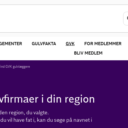
GEMENTER
GULVFAKTA
GVK
FOR MEDLEMMER
BLIV MEDLEM
Find GVK gulvlæggere
vfirmaer i din region
 den region, du valgte.
u vil have fat i, kan du søge på navnet i