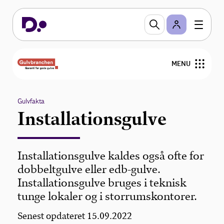
MENU
Nyheder
Gulvfakta
Installationsgulve
Arrangementer
Gulvfakta
Installationsgulve kaldes også ofte for
dobbeltgulve eller edb-gulve.
GVK
Installationsgulve bruges i teknisk
tunge lokaler og i storrumskontorer.
For medlemmer
Senest opdateret 15.09.2022
Find medlemmer