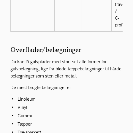
traverser
/
C-
profiler
Overflader/belægninger
Du kan få gulvplader med stort set alle former for
gulvbelægning, lige fra bløde tæppebelægninger til hårde
belægninger som sten eller metal.
De mest brugte belægninger er:
Linoleum
Vinyl
Gummi
Tæpper
Træ (parket)