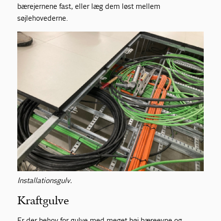
bærejernene fast, eller læg dem løst mellem
søjlehovederne.
Installationsgulv.
Kraftgulve
Er der behov for gulve med meget høj bæreevne og