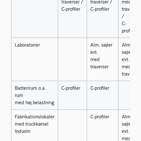
traverser /
traverser /
med
C-profiler
C-profiler
traverser
/
C-
profiler
Laboratorier
Alm. søjler
Alm.
evt.
søjler
med
evt.
traverser
med
traverser
Batterirum o.a.
C-profiler
C-profiler
rum
med høj belastning
Fabrikationslokaler
C-profiler
Alm.
med truckkørsel
søjler
Industri
evt.
med