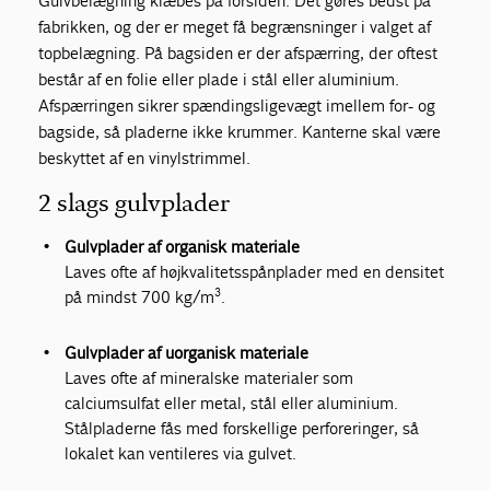
Gulvbelægning klæbes på forsiden. Det gøres bedst på
fabrikken, og der er meget få begrænsninger i valget af
topbelægning. På bagsiden er der afspærring, der oftest
består af en folie eller plade i stål eller aluminium.
Afspærringen sikrer spændingsligevægt imellem for- og
bagside, så pladerne ikke krummer. Kanterne skal være
beskyttet af en vinylstrimmel.
2 slags gulvplader
Gulvplader af organisk materiale
Laves ofte af højkvalitetsspånplader med en densitet
3
på mindst 700 kg/m
.
Gulvplader af uorganisk materiale
Laves ofte af mineralske materialer som
calciumsulfat eller metal, stål eller aluminium.
Stålpladerne fås med forskellige perforeringer, så
lokalet kan ventileres via gulvet.