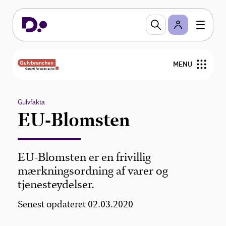
MENU
Nyheder
Gulvfakta
EU-Blomsten
Arrangementer
Gulvfakta
EU-Blomsten er en frivillig
mærkningsordning af varer og
GVK
tjenesteydelser.
For medlemmer
Senest opdateret 02.03.2020
Find medlemmer