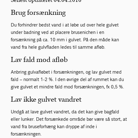
Senest opdateret 04.04.2016
Brug forsænkning
Om Gulvbranchen
Du forhindrer bedst vand i at løbe ud over hele gulvet
Bliv medlem
under badning ved at placere brusenichen i en
forsænkning på ca. 10 mm i gulvet. På den måde kan
vand fra hele gulvfladen ledes til samme afløb.
Lav fald mod afløb
Anbring gulvafløbet i forsænkningen, og lav gulvet med
fald – normalt 1-2 %. I den øvrige del af rummet kan du
give gulvet et mindre fald mod forsænkningen, fx 0,5 %.
Lav ikke gulvet vandret
Undgå at lave gulvet vandret, da det kan give bagfald
eller lunker. Det forsænkede område bør være så stort, at
vand fra bruseforhæng kan dryppe af inde i
forsænkningen.