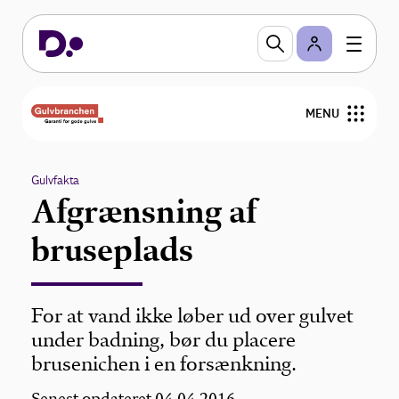
MENU
Nyheder
Gulvfakta
Afgrænsning af
Arrangementer
bruseplads
Gulvfakta
GVK
For at vand ikke løber ud over gulvet
under badning, bør du placere
For medlemmer
brusenichen i en forsænkning.
Find medlemmer