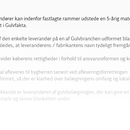
dører kan indenfor fastlagte rammer udstede en 5-årig mate
t i Gulvfakta.
f den enkelte leverandør på en af Gulvbranchen udformet bla
ledes, at leverandørens / fabrikantens navn tydeligt fremgår
vider køberens rettigheder i forhold til ansvarsreformen og 
al afleveres til bygherren senest ved afleveringsforretningen
formet, så der er klarhed over belægningens omfang og lokali
kkende er leverandøren af gulvbelægningen, der kan give en 
emple og skrive blanketten under.