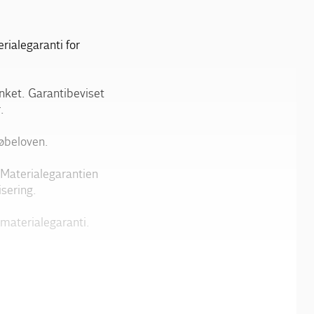
rialegaranti for
nket. Garantibeviset
.
købeloven.
. Materialegarantien
sering.
materialegaranti.