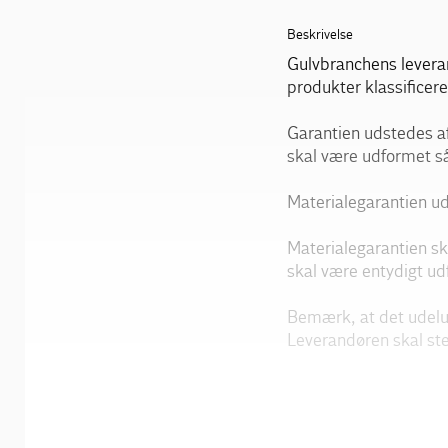
Beskrivelse
Gulvbranchens leveran
produkter klassificere
Garantien udstedes a
skal være udformet så
Materialegarantien ud
Materialegarantien sk
skal være entydigt ud
Bemærk, at det udelu
Leverandøren skal st