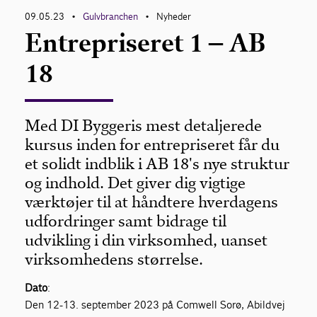
09.05.23
Gulvbranchen
Nyheder
•
•
Entrepriseret 1 – AB
Om Gulvbranchen
18
Bliv medlem
Med DI Byggeris mest detaljerede
kursus inden for entrepriseret får du
et solidt indblik i AB 18's nye struktur
og indhold. Det giver dig vigtige
værktøjer til at håndtere hverdagens
udfordringer samt bidrage til
udvikling i din virksomhed, uanset
virksomhedens størrelse.
Dato
:
Den 12-13. september 2023 på Comwell Sorø, Abildvej