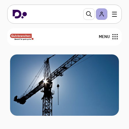
MENU
Nyheder
Arrangementer
Gulvfakta
GVK
For medlemmer
Find medlemmer