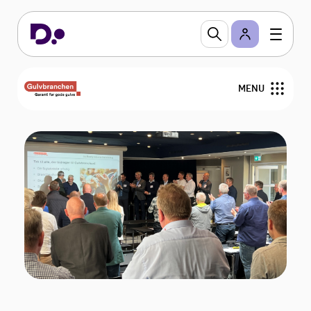
MENU
Nyheder
Arrangementer
Gulvfakta
GVK
For medlemmer
Find medlemmer