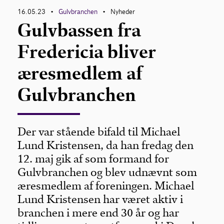
16.05.23
Gulvbranchen
Nyheder
•
•
Gulvbassen fra
Om Gulvbranchen
Fredericia bliver
Bliv medlem
æresmedlem af
Gulvbranchen
Der var stående bifald til Michael
Lund Kristensen, da han fredag den
12. maj gik af som formand for
Gulvbranchen og blev udnævnt som
æresmedlem af foreningen. Michael
Lund Kristensen har været aktiv i
branchen i mere end 30 år og har