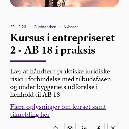
Om Gulvbranchen
20.12.23
Gulvbranchen
Nyheder
•
•
Bliv medlem
Kursus i entrepriseret
2 - AB 18 i praksis
Lær at håndtere praktiske juridiske
risici i forbindelse med tilbudsfasen
og under byggeriets udførelse i
henhold til AB 18
Flere oplysninger om kurset samt
tilmelding her