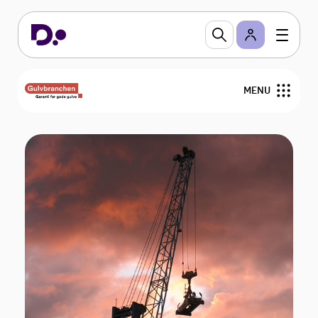
MENU
Nyheder
Arrangementer
Gulvfakta
GVK
For medlemmer
Find medlemmer