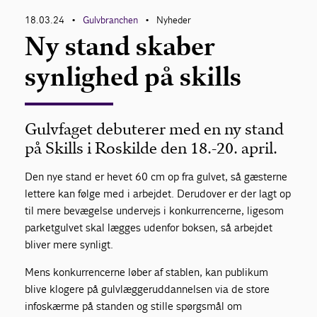
18.03.24
Gulvbranchen
Nyheder
•
•
Om Gulvbranchen
Ny stand skaber
synlighed på skills
Bliv medlem
Gulvfaget debuterer med en ny stand
på Skills i Roskilde den 18.-20. april.
Den nye stand er hevet 60 cm op fra gulvet, så gæsterne
lettere kan følge med i arbejdet. Derudover er der lagt op
til mere bevægelse undervejs i konkurrencerne, ligesom
parketgulvet skal lægges udenfor boksen, så arbejdet
bliver mere synligt.
Mens konkurrencerne løber af stablen, kan publikum
blive klogere på gulvlæggeruddannelsen via de store
infoskærme på standen og stille spørgsmål om