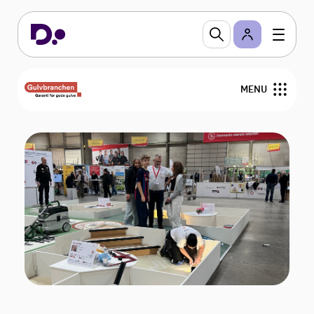
MENU
Nyheder
Arrangementer
Gulvfakta
GVK
For medlemmer
Find medlemmer