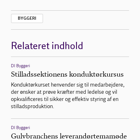
Om Gulvbranchen
BYGGERI
Bliv medlem
Relateret indhold
DI Byggeri
Stilladssektionens konduktørkursus
Konduktørkurset henvender sig til medarbejdere,
der ønsker at prøve kræfter med ledelse og vil
opkvalificeres til sikker og effektiv styring af en
stilladsproduktion.
DI Byggeri
Gulvbranchens leverandørtemamøde