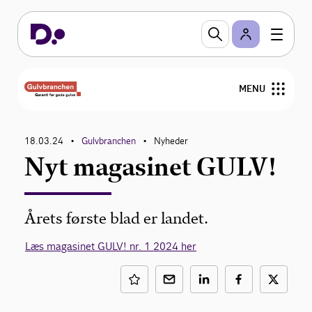
MENU
Nyheder
18.03.24
Gulvbranchen
Nyheder
•
•
Nyt magasinet GULV!
Arrangementer
Gulvfakta
Årets første blad er landet.
GVK
Læs magasinet GULV! nr. 1 2024 her
For medlemmer
Find medlemmer