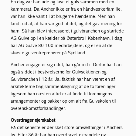
En dag var han ude og lave et gulv sammen med en
kammerat. Da Ancher ikke er fra en håndværkerfamilie,
var han ikke vant til at brugerne hænderne. Men han
fandt ud af, at han var god til det, og det gav mening for
ham. Så han blev interesseret i gulvbranchen og startede
AG Gulve op i en kælder på Østerbro i København. I dag
har AG Gulve 80-100 medarbejdere, og er en af de
største gulventreprenører på Sjælland.
Ancher engagerer sig i det, han går ind i. Derfor har han
også siddet i bestyrelserne for Gulvsektionen og
Gulvbranchen i 12 år. Ja, faktisk har han været en af
arkitekterne bag sammenlægning af de to foreninger,
ligesom han næsten altid er at finde til foreningens
arrangementer og bakker op om alt fra Gulvskolen til
overenskomstforhandlinger.
Overdrager ejerskabet
På det seneste er der sket store omvæltninger i Anchers
liv. Efter 36 år har han overdraget ejerandele og