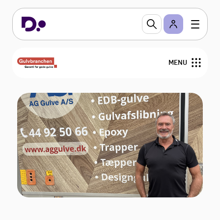
MENU
Nyheder
Arrangementer
Gulvfakta
GVK
For medlemmer
Find medlemmer