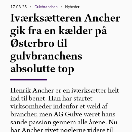
17.03.25
Gulvbranchen
Nyheder
•
•
Iværksætteren Ancher
Om Gulvbranchen
gik fra en kælder på
Bliv medlem
Østerbro til
gulvbranchens
absolutte top
Henrik Ancher er en iværksætter helt
ind til benet. Han har startet
virksomheder indenfor et væld af
brancher, men AG Gulve været hans
sande passion gennem alle årene. Nu
har Ancher givet nøglerne videre til