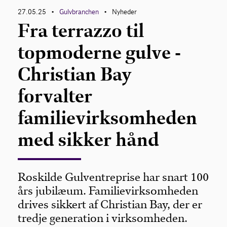
27.05.25
Gulvbranchen
Nyheder
•
•
Fra terrazzo til
Om Gulvbranchen
topmoderne gulve -
Bliv medlem
Christian Bay
forvalter
familievirksomheden
med sikker hånd
Roskilde Gulventreprise har snart 100
års jubilæum. Familievirksomheden
drives sikkert af Christian Bay, der er
tredje generation i virksomheden.