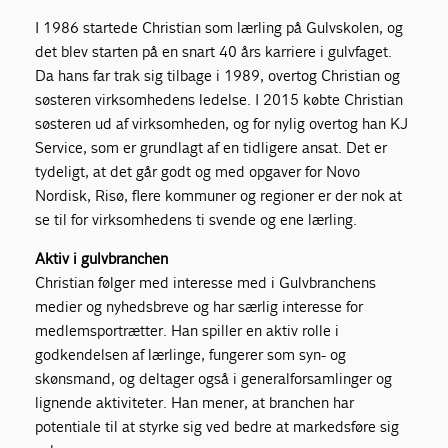
I 1986 startede Christian som lærling på Gulvskolen, og
det blev starten på en snart 40 års karriere i gulvfaget.
Da hans far trak sig tilbage i 1989, overtog Christian og
søsteren virksomhedens ledelse. I 2015 købte Christian
søsteren ud af virksomheden, og for nylig overtog han KJ
Service, som er grundlagt af en tidligere ansat. Det er
tydeligt, at det går godt og med opgaver for Novo
Nordisk, Risø, flere kommuner og regioner er der nok at
se til for virksomhedens ti svende og ene lærling.
Aktiv i gulvbranchen
Christian følger med interesse med i Gulvbranchens
medier og nyhedsbreve og har særlig interesse for
medlemsportrætter. Han spiller en aktiv rolle i
godkendelsen af lærlinge, fungerer som syn- og
skønsmand, og deltager også i generalforsamlinger og
lignende aktiviteter. Han mener, at branchen har
potentiale til at styrke sig ved bedre at markedsføre sig