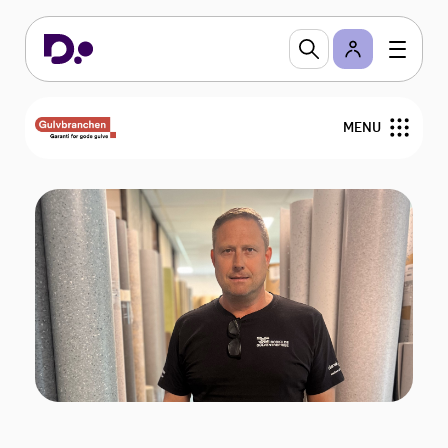
MENU
Nyheder
Arrangementer
Gulvfakta
GVK
For medlemmer
Find medlemmer