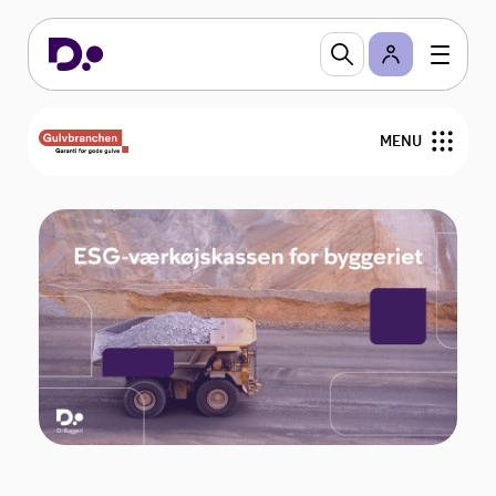
MENU
Nyheder
Arrangementer
Gulvfakta
GVK
For medlemmer
Find medlemmer