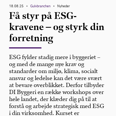
18.08.25
Gulvbranchen
Nyheder
•
•
Få styr på ESG-
Om Gulvbranchen
kravene – og styrk din
Bliv medlem
forretning
ESG fylder stadig mere i byggeriet –
og med de mange nye krav og
standarder om miljø, klima, socialt
ansvar og ledelse kan det være svært
at bevare overblikket. Derfor tilbyder
DI Byggeri en række workshops over
hele landet, der klæder dig på til at
forstå og arbejde strategisk med ESG
i din virksomhed. Kurset er