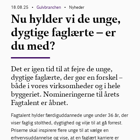
18.08.25
Gulvbranchen
Nyheder
•
•
Nu hylder vi de unge,
Om Gulvbranchen
dygtige faglærte – er
Bliv medlem
du med?
Det er igen tid til at fejre de unge,
dygtige faglærte, der gør en forskel –
både i vores virksomheder og i hele
byggeriet. Nomineringerne til årets
Fagtalent er åbnet.
Fagtalent hylder færdiguddannede unge under 36 år, der
viser faglig stolthed, dygtighed og vilje til at gå forrest.
Priserne skal inspirere flere unge til at vælge en
erhvervsuddannelse og vise, at en faglært karriere er