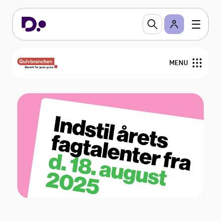
MENU
Nyheder
Arrangementer
Gulvfakta
GVK
For medlemmer
Find medlemmer