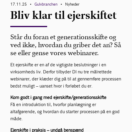
17.11.25
Gulvbranchen
Nyheder
•
•
Bliv klar til ejerskiftet
Om Gulvbranchen
Bliv medlem
Står du foran et generationsskifte og
ved ikke, hvordan du griber det an? Så
se eller gense vores webinarer.
Et ejerskifte er en af de vigtigste beslutninger i en
virksomheds liv. Derfor tilbyder DI nu tre målrettede
webinarer, der klæder dig på til at gennemføre processen
bedst muligt – uanset hvor i forløbet du er.
Kom godt i gang med ejerskifte/generationsskifte
Få en introduktion til, hvorfor planlægning er
altafgørende, og hvordan du starter processen på en god
måde.
Ejerskifte i praksis – undgå benspænd