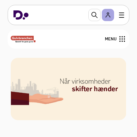
MENU
Nyheder
Arrangementer
Gulvfakta
GVK
For medlemmer
Find medlemmer