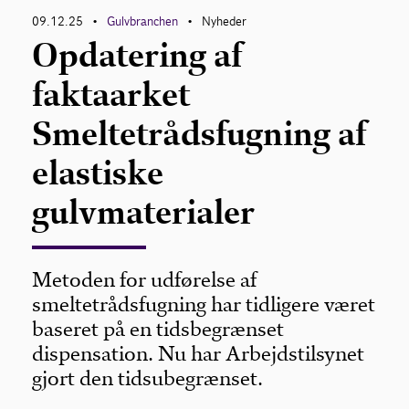
09.12.25
Gulvbranchen
Nyheder
•
•
Opdatering af
Om Gulvbranchen
faktaarket
Bliv medlem
Smeltetrådsfugning af
elastiske
gulvmaterialer
Metoden for udførelse af
smeltetrådsfugning har tidligere været
baseret på en tidsbegrænset
dispensation. Nu har Arbejdstilsynet
gjort den tidsubegrænset.