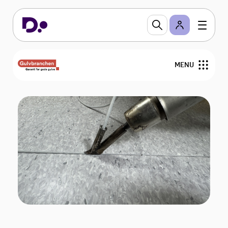
MENU
Nyheder
Arrangementer
Gulvfakta
GVK
For medlemmer
Find medlemmer