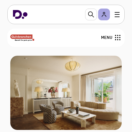
MENU
Nyheder
Arrangementer
Gulvfakta
GVK
For medlemmer
Find medlemmer