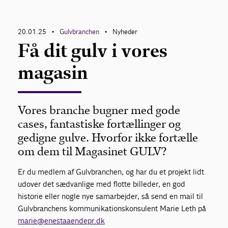
Om Gulvbranchen
20.01.25
Gulvbranchen
Nyheder
•
•
Få dit gulv i vores
Bliv medlem
magasin
Vores branche bugner med gode
cases, fantastiske fortællinger og
gedigne gulve. Hvorfor ikke fortælle
om dem til Magasinet GULV?
Er du medlem af Gulvbranchen, og har du et projekt lidt
udover det sædvanlige med flotte billeder, en god
historie eller nogle nye samarbejder, så send en mail til
Gulvbranchens kommunikationskonsulent Marie Leth på
marie@enestaaendepr.dk