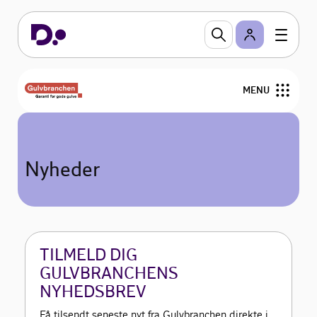
MENU
Nyheder
Nyheder
Arrangementer
Gulvfakta
GVK
TILMELD DIG
GULVBRANCHENS
For medlemmer
NYHEDSBREV
Få tilsendt seneste nyt fra Gulvbranchen direkte i
Find medlemmer