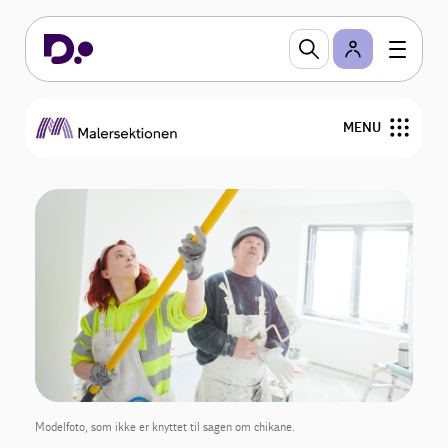
MENU
Nyheder
Råd og vejledninger
Skabeloner og blanketter
Medlemmer
Tagmalerne
Modelfoto, som ikke er knyttet til sagen om chikane.
Om os