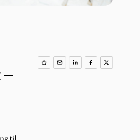
 –
ng til