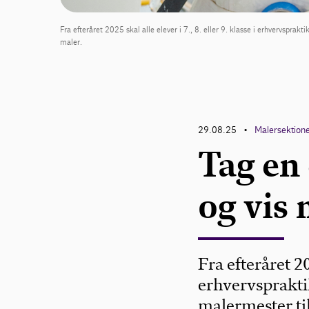
Fra efteråret 2025 skal alle elever i 7., 8. eller 9. klasse i erhvervsprak
maler.
29.08.25
Malersektion
•
Tag en
og vis
Fra efteråret 202
erhvervsprakti
malermester til