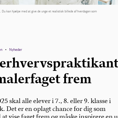
tik. Du kan hjælpe med at give de unge et realistisk billede af hverdagen som
en
Nyheder
•
 erhvervspraktikant
 malerfaget frem
5 skal alle elever i 7., 8. eller 9. klasse i
k. Det er en oplagt chance for dig som
 at vise faget frem og måske inspirere en u