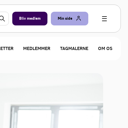
Bliv medlem
Min side
KETTER
MEDLEMMER
TAGMALERNE
OM OS