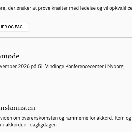
, der ønsker at prøve kræfter med ledelse og vil opkvalificere
HER OG FAG
mamøde
vember 2026 på Gl. Vindinge Konferencecenter i Nyborg.
enskomsten
af viden om overenskomsten og rammerne for akkord. Kom og
 om akkorden i dagligdagen