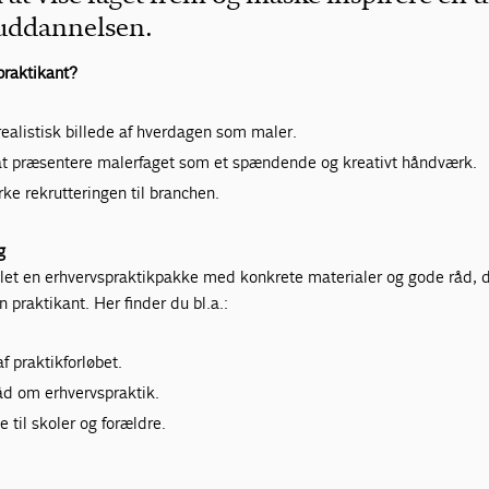
ruddannelsen.
praktikant?
realistisk billede af hverdagen som maler.
 at præsentere malerfaget som et spændende og kreativt håndværk.
yrke rekrutteringen til branchen.
g
klet en erhvervspraktikpakke med konkrete materialer og gode råd, d
 praktikant. Her finder du bl.a.:
af praktikforløbet.
d om erhvervspraktik.
 til skoler og forældre.