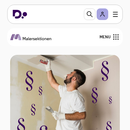
MENU
Nyheder
Råd og vejledninger
Skabeloner og blanketter
Medlemmer
Tagmalerne
Om os