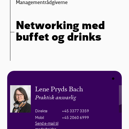
Managementrådgiverne
Networking med
buffet og drinks
Lene Pryds Bach
Praktisk ansvarlig
Direkte
+45 3377 3359
Mobil
+45 2060 6999
Send e-mail til