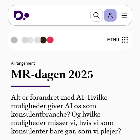
MENU
Om MR
Arrangement
MR-dagen 2025
Statistik og analyse
Fokusområder
Alt er forandret med AI. Hvilke
muligheder giver AI os som
Medlemsservices
konsulentbranche? Og hvilke
muligheder misser vi, hvis vi som
Etik i branchen
konsulenter bare gør, som vi plejer?
Nyheder og arrangementer