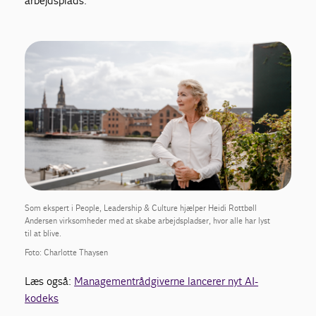
arbejdsplads.”
Som ekspert i People, Leadership & Culture hjælper Heidi Rottbøll
Andersen virksomheder med at skabe arbejdspladser, hvor alle har lyst
til at blive.
Foto: Charlotte Thaysen
Læs også:
Managementrådgiverne lancerer nyt AI-
kodeks