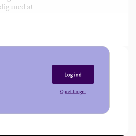
dig med at
Log ind
Opret bruger