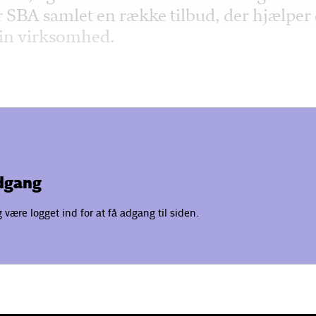
 SBA samlet en række tilbud, der hjælper 
din virksomhed.
adgang
være logget ind for at få adgang til siden.