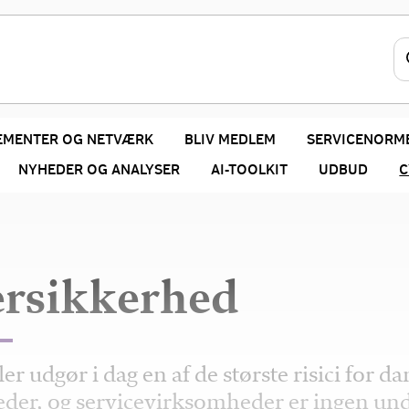
EMENTER OG NETVÆRK
BLIV MEDLEM
SERVICENORM
NYHEDER OG ANALYSER
AI-TOOLKIT
UDBUD
C
rsikkerhed
er udgør i dag en af de største risici for d
der, og servicevirksomheder er ingen und