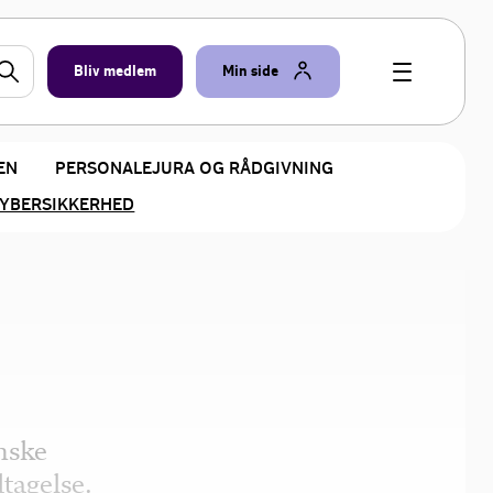
Bliv medlem
Min side
EN
PERSONALEJURA OG RÅDGIVNING
YBERSIKKERHED
anske
tagelse.