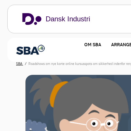
Dansk Industri
OM SBA
ARRANG
SBA
Roadshows om nye korte online kursusspots om sikkerhed indenfor ren