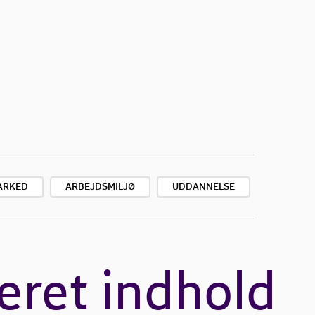
ARKED
ARBEJDSMILJØ
UDDANNELSE
eret indhold