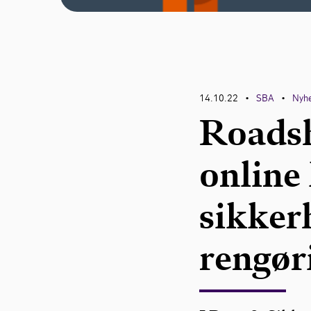
14.10.22
SBA
Nyh
•
•
Roadsh
online
sikker
rengør