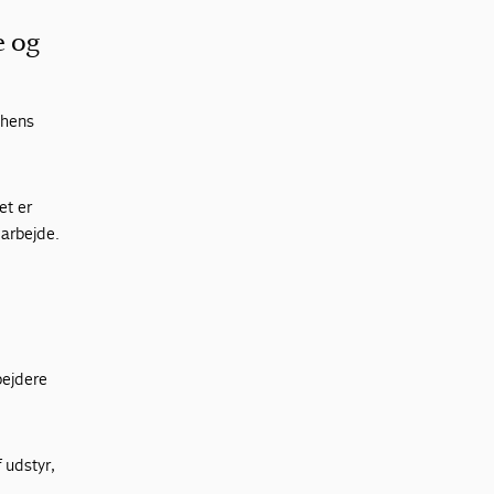
e og
chens
et er
arbejde.
bejdere
 udstyr,