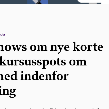
eder
ows om nye korte
 kursusspots om
hed indenfor
ing