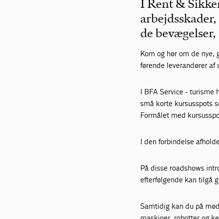
I Rent & Sikker
arbejdsskader, 
de bevægelser,
Kom og hør om de nye, gr
førende leverandører af 
I BFA Service - turisme 
små korte kursusspots s
Formålet med kursusspot
I den forbindelse afhol
På disse roadshows intr
efterfølgende kan tilgå g
Samtidig kan du på møde
maskiner, robotter og k