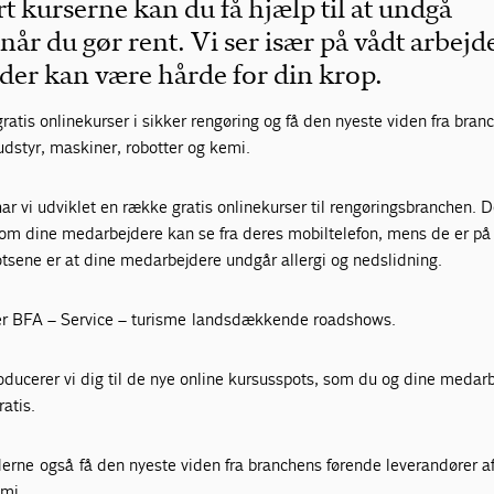
t kurserne kan du få hjælp til at undgå
når du gør rent. Vi ser især på vådt arbejd
 der kan være hårde for din krop.
atis onlinekurser i sikker rengøring og få den nyeste viden fra bran
udstyr, maskiner, robotter og kemi.
har vi udviklet en række gratis onlinekurser til rengøringsbranchen. D
om dine medarbejdere kan se fra deres mobiltelefon, mens de er på 
sene er at dine medarbejdere undgår allergi og nedslidning.
der BFA – Service – turisme landsdækkende roadshows.
oducerer vi dig til de nye online kursusspots, som du og dine medar
ratis.
rne også få den nyeste viden fra branchens førende leverandører af
emi.