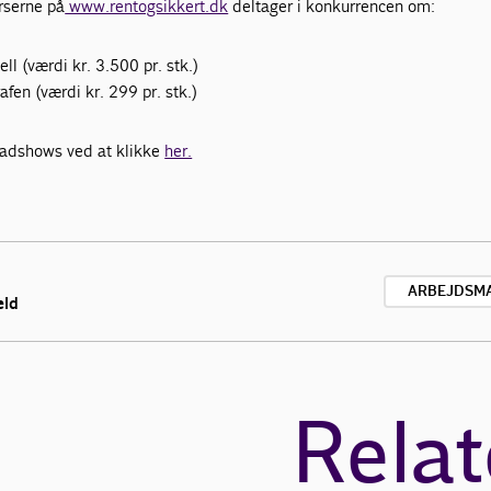
serne på
www.rentogsikkert.dk
deltager i konkurrencen om:
ll (værdi kr. 3.500 pr. stk.)
rafen (værdi kr. 299 pr. stk.)
roadshows ved at klikke
her.
ARBEJDSM
eld
Relat