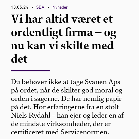
13.05.24
SBA
Nyheder
•
•
Vi har altid været et
AI-Toolkit
ordentligt firma – og
Udbud
nu kan vi skilte med
Cybersikkerhed
det
Du behøver ikke at tage Svanen Aps
på ordet, når de skilter god moral og
orden i sagerne. De har nemlig papir
på det. Hør erfaringerne fra en stolt
Niels Rydahl – han ejer og leder en af
de mindste virksomheder, der er
certificeret med Servicenormen.