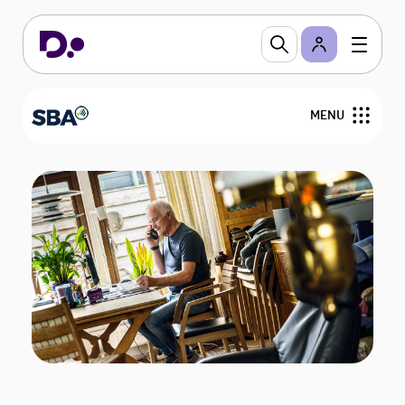
MENU
Om SBA
Arrangementer og netværk
Bliv medlem
Servicenormen
Personalejura og rådgivning
Nyheder og analyser