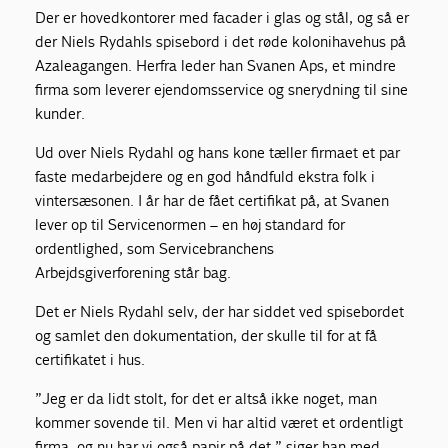
Der er hovedkontorer med facader i glas og stål, og så er
der Niels Rydahls spisebord i det røde kolonihavehus på
Azaleagangen. Herfra leder han Svanen Aps, et mindre
firma som leverer ejendomsservice og snerydning til sine
kunder.
Ud over Niels Rydahl og hans kone tæller firmaet et par
faste medarbejdere og en god håndfuld ekstra folk i
vintersæsonen. I år har de fået certifikat på, at Svanen
lever op til Servicenormen – en høj standard for
ordentlighed, som Servicebranchens
Arbejdsgiverforening står bag.
Det er Niels Rydahl selv, der har siddet ved spisebordet
og samlet den dokumentation, der skulle til for at få
certifikatet i hus.
”Jeg er da lidt stolt, for det er altså ikke noget, man
kommer sovende til. Men vi har altid været et ordentligt
firma, og nu har vi også papir på det,” siger han med