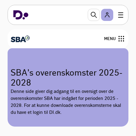
MENU
Om SBA
SBA's overenskomster 2025-
Arrangementer og netværk
2028
Bliv medlem
Denne side giver dig adgang til en oversigt over de
overenskomster SBA har indgået for perioden 2025 -
Servicenormen
2028. For at kunne downloade overenskomsterne skal
du have et login til DI.dk.
Personalejura og rådgivning
Nyheder og analyser