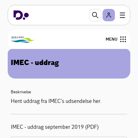
MENU
Om Skib & Båd
IMEC - uddrag
Medlemsfordele
Personalejura
Beskrivelse
Hent uddrag fra IMEC's udsendelse her.
Nyheder
Arrangementer og Netværk
IMEC - uddrag september 2019 (PDF)
Kontakt