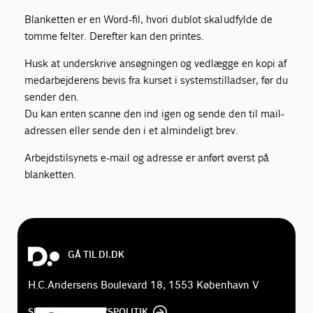
Blanketten er en Word-fil, hvori du blot skal udfylde de
tomme felter. Derefter kan den printes.
Husk at underskrive ansøgningen og vedlægge en kopi af
medarbejderens bevis fra kurset i systemstilladser, før du
sender den.
Du kan enten scanne den ind igen og sende den til mail-
adressen eller sende den i et almindeligt brev.
Arbejdstilsynets e-mail og adresse er anført øverst på
blanketten.
GÅ TIL DI.DK
H.C.Andersens Boulevard 18, 1553 København V
SE DI'S PRIVATLIVSPOLITIK