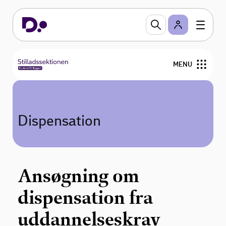
MENU
Forside
Dispensation
Vejledning og værktøjer
Uddannelse
Ansøgning om
Nyhedsbrev og nyheder
dispensation fra
Bestyrelse
uddannelseskrav
Medlemmer