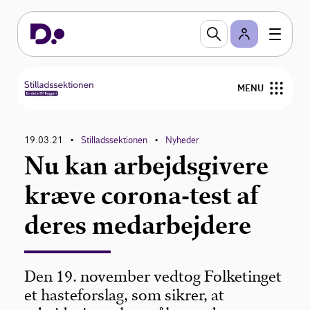
MENU
Forside
19.03.21
Stilladssektionen
Nyheder
•
•
Nu kan arbejdsgivere
Vejledning og værktøjer
kræve corona-test af
Uddannelse
deres medarbejdere
Nyhedsbrev og nyheder
Bestyrelse
Den 19. november vedtog Folketinget
et hasteforslag, som sikrer, at
Medlemmer