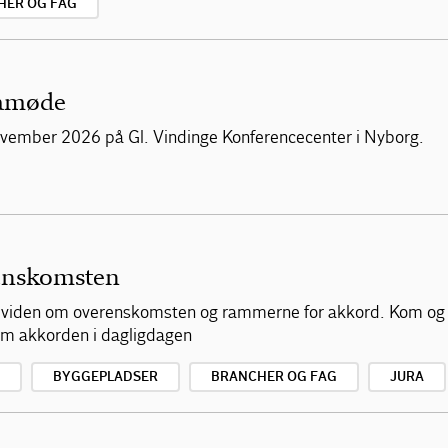
HER OG FAG
mamøde
vember 2026 på Gl. Vindinge Konferencecenter i Nyborg.
enskomsten
af viden om overenskomsten og rammerne for akkord. Kom og
 om akkorden i dagligdagen
BYGGEPLADSER
BRANCHER OG FAG
JURA