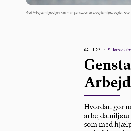
Med Arbejdsmiljøpuljen kan man genstarte sit arbejdsmiljøarbejde. Foto
04.11.22
Stilladssekti
•
Gensta
Arbejd
Hvordan gør ma
arbejdsmiljøarb
som med hjælp 