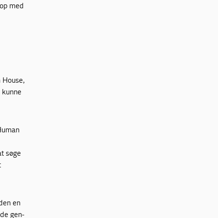
t op med
n House,
, kunne
 Human
at søge
t
uden en
ede gen­