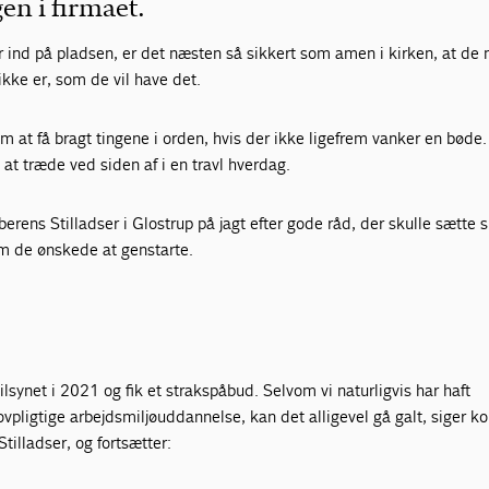
en i firmaet.
r ind på pladsen, er det næsten så sikkert som amen i kirken, at de 
 ikke er, som de vil have det.
om at få bragt tin­gene i orden, hvis der ikke ligefrem vanker en bød
 at træde ved siden af i en travl hverdag.
erens Stilladser i Glostrup på jagt efter gode råd, der skulle sætte 
om de ønskede at genstarte.
tilsynet i 2021 og fik et strakspåbud. Selvom vi naturligvis har haft
pligtige arbejdsmiljøuddannelse, kan det alligevel gå galt, siger k
tilladser, og fortsætter: