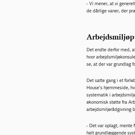
- Vi mener, at vi genere
de dårlige vaner, der p
Arbejdsmiljøp
Det endte derfor med, a
hvor arbejdsmiljøkon­su
se, at der var grundlag f
Det satte gang i et for
House’s hjemmeside, hv
systematik i arbejdsmil
økonomisk støtte fra Arb
arbejdsmiljørådgivning b
- Det var oplagt, mente M
helt grundlæggende syste