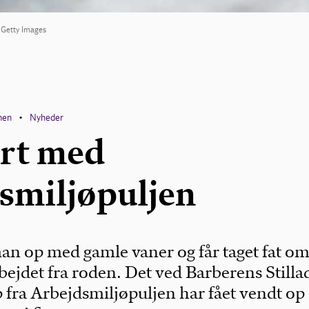
: Getty Images
onen
Nyheder
•
rt med
smiljøpuljen
n op med gamle vaner og får taget fat o
ejdet fra roden. Det ved Barberens Stilla
fra Arbejdsmiljøpuljen har fået vendt op