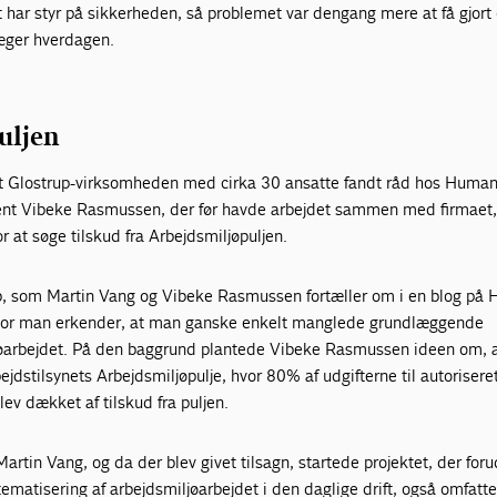
lt har styr på sik­kerheden, så problemet var dengang mere at få gjor
ræger hverdagen.
uljen
t Glostrup-virk­somheden med cirka 30 ansatte fandt råd hos Huma
lent Vibeke Rasmussen, der før havde arbejdet sammen med firmaet
or at søge tilskud fra Arbejdsmiljøpuljen.
løb, som Martin Vang og Vibeke Rasmussen fortæller om i en blog på
or man erkender, at man ganske enkelt manglede grundlæggende
jøarbejdet. På den baggrund plantede Vibeke Rasmussen ideen om, 
ejdstilsynets Arbejdsmiljøpulje, hvor 80% af udgifterne til autorisere
lev dækket af tilskud fra puljen.
artin Vang, og da der blev givet tilsagn, startede projek­tet, der for
matisering af arbejdsmiljøarbejdet i den daglige drift, også omfatt