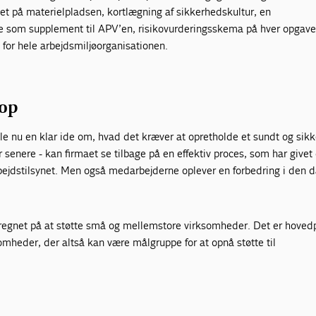
t på materielplad­sen, kortlægning af sikkerhedskultur, en
e som supplement til APV’en, risikovurderingsskema på hver opgav
for hele arbejdsmiljøorganisationen.
 op
lle nu en klar ide om, hvad det kræver at opretholde et sundt og sikk
år senere - kan firmaet se tilbage på en effektiv proces, som har give
bejdstilsynet. Men også medarbejderne oplever en forbedring i den d
eregnet på at støtte små og mellemstore virksomheder. Det er hoved
om­heder, der altså kan være målgruppe for at opnå støtte til