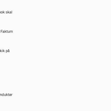
nok skal
e. Faktum
skik på
onduktør