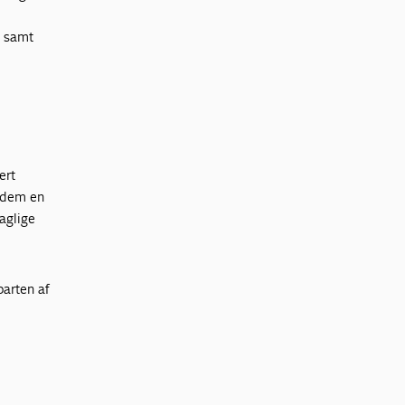
e samt
ert
t dem en
aglige
parten af