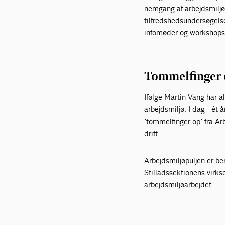
nemgang af arbejdsmiljøe
tilfredshedsundersøgels
infomøder og workshops 
Tommelfinger
Ifølge Martin Vang har a
arbejdsmiljø. I dag - ét 
’tommelfinger op’ fra Ar
drift.
Arbejdsmiljøpuljen er b
Stilladssektionens virks
arbejdsmiljøarbejdet.