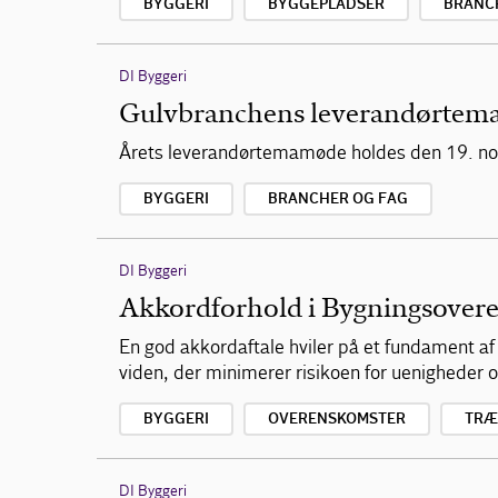
BYGGERI
BYGGEPLADSER
BRANC
DI Byggeri
Gulvbranchens leverandørte
Årets leverandørtemamøde holdes den 19. no
BYGGERI
BRANCHER OG FAG
DI Byggeri
Akkordforhold i Bygningsover
En god akkordaftale hviler på et fundament 
viden, der minimerer risikoen for uenigheder
BYGGERI
OVERENSKOMSTER
TRÆ
DI Byggeri