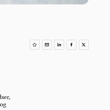
m
dser,
 og