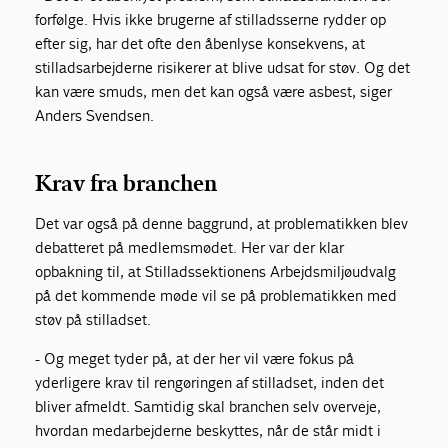
forfølge. Hvis ikke brugerne af stilladsserne rydder op
efter sig, har det ofte den åbenlyse konsekvens, at
stillads­arbejderne risikerer at blive udsat for støv. Og det
kan være smuds, men det kan også være asbest, siger
Anders Svendsen.
Krav fra branchen
Det var også på denne baggrund, at pro­blematikken blev
debatteret på medlems­mødet. Her var der klar
opbakning til, at Stilladssektionens Arbejdsmiljøudvalg
på det kommende møde vil se på problematik­ken med
støv på stilladset.
- Og meget tyder på, at der her vil være fokus på
yderligere krav til rengøringen af stilladset, inden det
bliver afmeldt. Sam­tidig skal branchen selv overveje,
hvordan medarbejderne beskyttes, når de står midt i