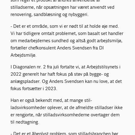
stilladserne, når opsætnin­gen har været anvendt ved
renovering, sandblæsning og nybyggeri.
- Det er et område, som vi er nødt til at holde øje med.
Vi har tidligere omtalt problemet, som basalt set handler
om medarbejdernes sundhed og altså godt ar­bejdsmiljø,
fortæller chefkonsulent Anders Svendsen fra DI
Arbejdsmiljø.
I Diagonalen nr. 2 fra juli fortalte vi, at Arbejdstilsynets i
2022 generelt har haft fokus på støv på bygge- og
anlægspladser. Og Anders Svendsen kan nu love, at det
fokus fortsætter i 2023.
Han er også bekendt med, at mange stil­
ladsvirksomheder oplever, at de afmeldte stilladser ikke
er rengjorte, når stilladsvirk­somhederne overtager dem
til nedtagning.
- Det er et åbenlyst problem, som stillads­branchen bør