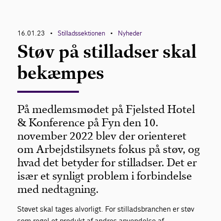
For medlemmer
16.01.23
Stilladssektionen
Nyheder
•
•
Støv på stilladser skal
bekæmpes
På medlemsmødet på Fjelsted Hotel
& Konference på Fyn den 10.
november 2022 blev der orienteret
om Arbejdstilsynets fokus på støv, og
hvad det betyder for stilladser. Det er
især et synligt problem i forbindelse
med nedtagning.
Støvet skal tages alvorligt. For stilladsbran­chen er støv
som regel et produkt af andres anvendelse af