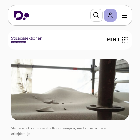
MENU
Forside
Vejledning og værktøjer
Uddannelse
Nyhedsbrev og nyheder
Bestyrelse
Støv som et snelandskab efter en omgang sandblæsning. Foto: DI
Arbejdsmiljø
Medlemmer