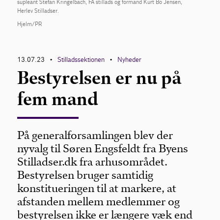
supleant Stefan Kringelbach, FA stillads og formand Kurt Bo Jensen,
Herlev Stilladser.
For medlemmer
Hjelm/PR
13.07.23
Stilladssektionen
Nyheder
•
•
Bestyrelsen er nu på
fem mand
På generalforsamlingen blev der
nyvalg til Søren Engsfeldt fra Byens
Stilladser.dk fra arhusområdet.
Bestyrelsen bruger samtidig
konstitueringen til at markere, at
afstanden mellem medlemmer og
bestyrelsen ikke er længere væk end