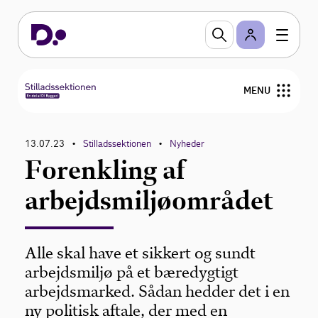
MENU
Forside
13.07.23
Stilladssektionen
Nyheder
•
•
Forenkling af
Vejledning og værktøjer
arbejdsmiljøområdet
Uddannelse
Nyhedsbrev og nyheder
Alle skal have et sikkert og sundt
arbejdsmiljø på et bæredygtigt
Bestyrelse
arbejdsmarked. Sådan hedder det i en
ny politisk aftale, der med en
Medlemmer