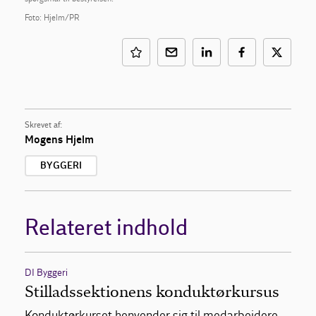
Foto: Hjelm/PR
Skrevet af:
Mogens Hjelm
BYGGERI
Relateret indhold
DI Byggeri
Stilladssektionens konduktørkursus
Konduktørkurset henvender sig til medarbejdere,