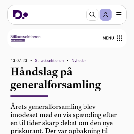
MENU
Forside
13.07.23
Stilladssektionen
Nyheder
•
•
Håndslag på
Vejledning og værktøjer
generalforsamling
Uddannelse
Nyhedsbrev og nyheder
Årets generalforsamling blev
imødeset med en vis spænding efter
Bestyrelse
en til tider skarp debat om den nye
priskurant. Der var opbakning til
Medlemmer