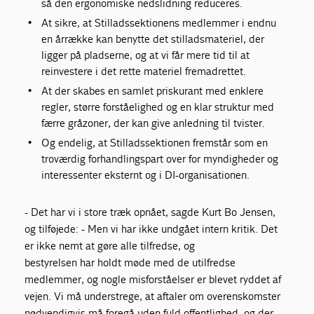
så den ergonomiske nedslidning reduceres.
At sikre, at Stilladssektionens medlemmer i endnu
en årrække kan benytte det stilladsmateriel, der
ligger på pladserne, og at vi får mere tid til at
reinvestere i det rette materiel fremadrettet.
At der skabes en samlet priskurant med enklere
regler, større forståelighed og en klar struktur med
færre gråzoner, der kan give anledning til tvister.
Og endelig, at Stilladssektionen fremstår som en
troværdig forhandlingspart over for myndigheder og
interessenter eksternt og i DI-organisationen.
- Det har vi i store træk opnået, sagde Kurt Bo Jensen,
og tilføjede: - Men vi har ikke undgået intern kritik. Det
er ikke nemt at gøre alle tilfredse, og
bestyrelsen har holdt møde med de utilfredse
medlemmer, og nogle misforståelser er blevet ryddet af
vejen. Vi må understrege, at aftaler om overenskomster
nødvendigvis må foregå uden fuld offentlighed, og der