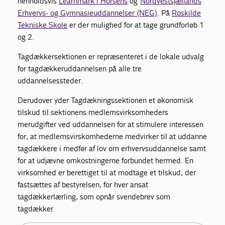
henholdsvis
Learnmark i Horsens
og
Nordvestsjællands
Erhvervs- og Gymnasieuddannelser (NEG)
. På
Roskilde
Tekniske Skole
er der mulighed for at tage grundforløb 1
og 2.
Tagdækkersektionen er repræsenteret i de lokale udvalg
for tagdækkeruddannelsen på alle tre
uddannelsessteder.
Derudover yder Tagdækningssektionen et økonomisk
tilskud til sektionens medlemsvirksomheders
merudgifter ved uddannelsen for at stimulere interessen
for, at medlemsvirskomhederne medvirker til at uddanne
tagdækkere i medfør af lov om erhvervsuddannelse samt
for at udjævne omkostningerne forbundet hermed. En
virksomhed er berettiget til at modtage et tilskud, der
fastsættes af bestyrelsen, for hver ansat
tagdækkerlærling, som opnår svendebrev som
tagdækker.