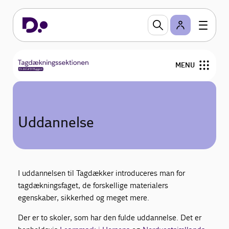
MENU
Om Tagdækningssektionen
Uddannelse
Fokusområder
Medlemmer
I uddannelsen til Tagdækker introduceres man for
Bestyrelse
tagdækningsfaget, de forskellige materialers
egenskaber, sikkerhed og meget mere.
For medlemmer
Der er to skoler, som har den fulde uddannelse. Det er