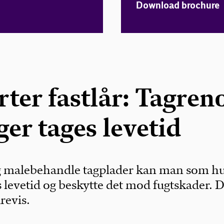
Download brochure
ter fastlår: Tagren
er tages levetid
og malebehandle tagplader kan man som h
s levetid og beskytte det mod fugtskader. 
årevis.