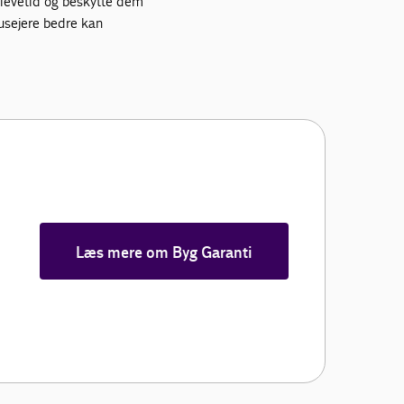
levetid og beskytte dem
 husejere bedre kan
Læs mere om Byg Garanti