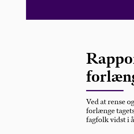
Rappor
forlæng
Ved at rense 
forlænge taget
fagfolk vidst i 