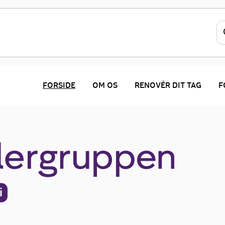
ppen
FORSIDE
OM OS
RENOVÉR DIT TAG
F
nder Malersektionen i DI Byggeri.