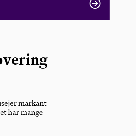
overing
usejer markant
Det har mange