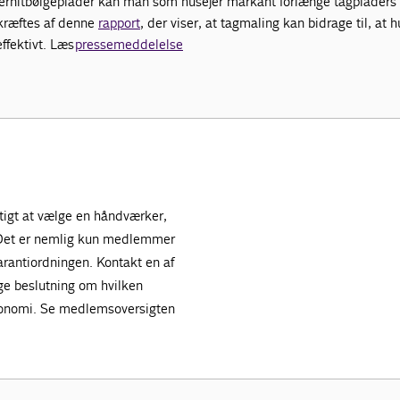
ernitbølgeplader kan man som husejer markant forlænge tagpladers 
kræftes af denne
rapport
, der viser, at tagmaling kan bidrage til, at
ffektivt. Læs
pressemeddelelse
gtigt at vælge en håndværker,
 Det er nemlig kun medlemmer
arantiordningen. Kontakt en af
ge beslutning om hvilken
 økonomi. Se medlemsoversigten