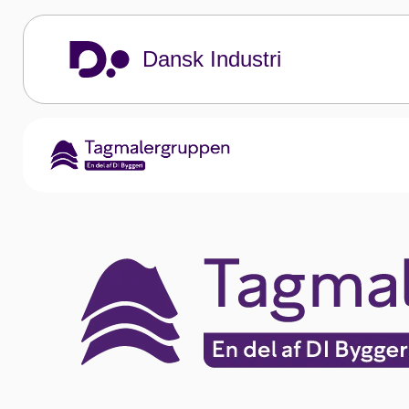
Dansk Industri
Tagmalergru
Tagmalergruppen er et fagligt fællesskab u
Dansk Industri
Tagmalergruppen