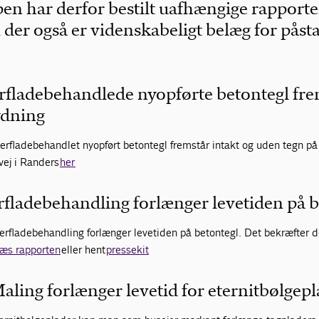
n har derfor bestilt uafhængige rapporter
der også er videnskabeligt belæg for påst
rfladebehandlede nyopførte betontegl fr
ydning
overfladebehandlet nyopført betontegl fremstår intakt og uden tegn p
vej i Randers
her
fladebehandling forlænger levetiden på b
erfladebehandling forlænger levetiden på betontegl. Det bekræfter d
æs rapporten
eller hent
pressekit
aling forlænger levetid for eternitbølgep