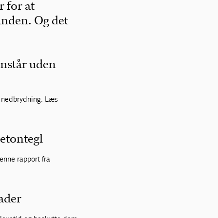
 for at
anden. Og det
emstår uden
å nedbrydning. Læs
etontegl
enne rapport fra
lader