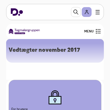
MENU
Forside
Vedtægter november 2017
Om os
Renovér dit tag
For medlemmer
Galleri
For brugere
Medlemsoversigt