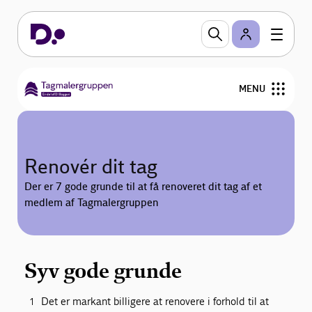
MENU
Forside
Renovér dit tag
Om os
Der er 7 gode grunde til at få renoveret dit tag af et
medlem af Tagmalergruppen
Renovér dit tag
For medlemmer
Syv gode grunde
Galleri
Det er markant billigere at renovere i forhold til at
Medlemsoversigt