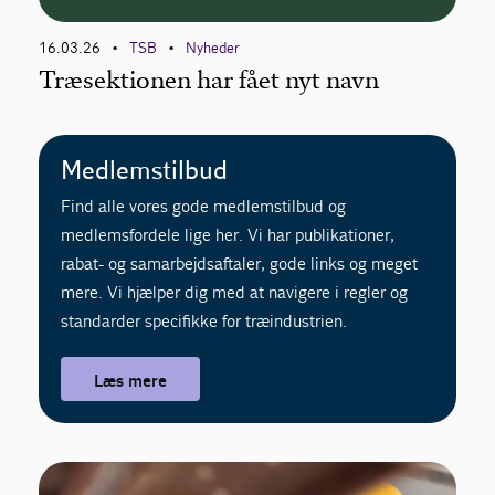
16.03.26
TSB
Nyheder
•
•
Kontakt
Træsektionen har fået nyt navn
Medlemstilbud
Find alle vores gode medlemstilbud og
medlemsfordele lige her. Vi har publikationer,
rabat- og samarbejdsaftaler, gode links og meget
mere. Vi hjælper dig med at navigere i regler og
standarder specifikke for træindustrien.
Læs mere