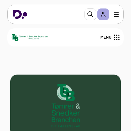
TSB er en forening, der repræsenterer over 2.000
medlemmer, som er store og små tømrer-/
snedkerfirmaer, tækkemænd og andre, der
arbejder med træ.
MENU
Medlemstilbud
Om TSB
Medlemstilbud
Bliv medlem
Nyheder
Kurser og Gå-hjem-møder
Medlemmer