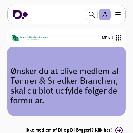
MENU
Om TSB
Ønsker du at blive medlem af
Medlemstilbud
Tømrer & Snedker Branchen,
Bliv medlem
skal du blot udfylde følgende
formular.
Nyheder
Kurser og Gå-hjem-møder
Ikke medlem af DI og DI Byggeri? Klik her!
Medlemmer